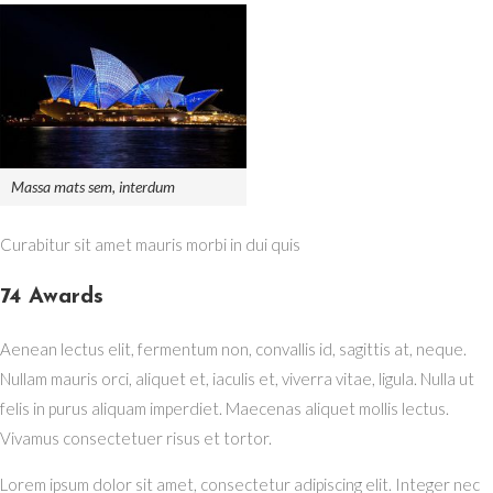
Massa mats sem, interdum
Curabitur sit amet mauris morbi in dui quis
74 Awards
Aenean lectus elit, fermentum non, convallis id, sagittis at, neque.
Nullam mauris orci, aliquet et, iaculis et, viverra vitae, ligula. Nulla ut
felis in purus aliquam imperdiet. Maecenas aliquet mollis lectus.
Vivamus consectetuer risus et tortor.
Lorem ipsum dolor sit amet, consectetur adipiscing elit. Integer nec